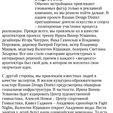
Обычно застройщики привлекают
узнаваемых фигур только к рекламной
кампании, но мы решили пойти дальше. В
нашем проекте Russian Design District
приглашенные деятели искусства и спорта
– полноценные участники процесса
реализации. Прежде всего, мы привлекли их в качестве
архитекторов проекта: тренер Ирина Винер-Усманова,
дизайнеры Игорь Чапурин, Вика Газинская и Владимир
Пирожков, дирижер Валерий Гергиев, актер Владимир
Машков, модельер Валентин Юдашкин, балерина Светлана
Захарова. Все они стали соавторами архитектурных и
интерьерных решений, причем у каждого «звездного»
архитектора был свой дом, в котором он воплотил свои
творческие идеи.
С другой стороны, мы привлекаем известных людей в
качестве экспертов. В жилом культурно-образовательном
кластере Russian Design District предусмотрена обширная
социальная инфраструктура. В частности, Ирина Винер-
Усманова будет курировать Центр художественной
гимнастики, Алексей Немов – Центр спортивной
Гимнастики, Камил Гаджиев – Академию единоборств Fight
Nights, Валентин Юдашкин откроет Академию моды. Вести
занятия у детей будут наши олимпийские чемпионы. То есть