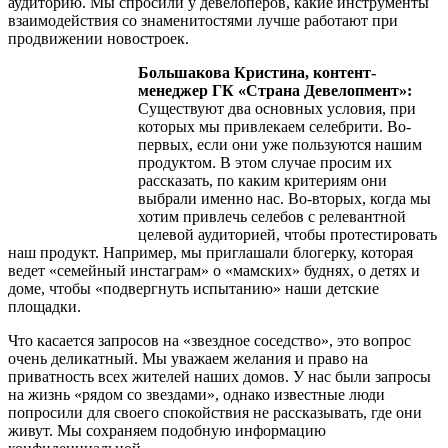
аудиторию. Мы спросили у девелоперов, какие инструменты
взаимодействия со знаменитостями лучше работают при
продвижении новостроек.
Большакова Кристина, контент-
менеджер ГК «Страна Девелопмент»:
Существуют два основных условия, при
которых мы привлекаем селебрити. Во-
первых, если они уже пользуются нашим
продуктом. В этом случае просим их
рассказать, по каким критериям они
выбрали именно нас. Во-вторых, когда мы
хотим привлечь селебов с релевантной
целевой аудиторией, чтобы протестировать
наш продукт. Например, мы приглашали блогерку, которая
ведет «семейный инстаграм» о «мамских» буднях, о детях и
доме, чтобы «подвергнуть испытанию» наши детские
площадки.
Что касается запросов на «звездное соседство», это вопрос
очень деликатный. Мы уважаем желания и право на
приватность всех жителей наших домов. У нас были запросы
на жизнь «рядом со звездами», однако известные люди
попросили для своего спокойствия не рассказывать, где они
живут. Мы сохраняем подобную информацию