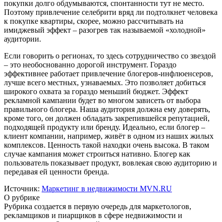
покупки долго обдумываются, спонтанности тут не место.
Поэтому привлечение селебрити вряд ли подтолкнет человека
к покупке квартиры, скорее, можно рассчитывать на
имиджевый эффект – разогрев так называемой «холодной»
аудитории.
Если говорить о регионах, то здесь сотрудничество со звездой
– это необоснованно дорогой инструмент. Гораздо
эффективнее работает привлечение блогеров-инфлюенсеров,
лучше всего местных, узнаваемых. Это позволяет добиться
широкого охвата за гораздо меньший бюджет. Эффект
рекламной кампании будет во многом зависеть от выбора
правильного блогера. Наша аудитория должна ему доверять,
кроме того, он должен обладать закрепившейся репутацией,
подходящей продукту или бренду. Идеально, если блогер –
клиент компании, например, живёт в одном из наших жилых
комплексов. Ценность такой находки очень высока. В таком
случае кампания может строиться нативно. Блогер как
пользователь показывает продукт, вовлекая свою аудиторию и
передавая ей ценности бренда.
Источник:
Маркетинг в недвижимости MVN.RU
О рубрике
Рубрика создается в первую очередь для маркетологов,
рекламщиков и пиарщиков в сфере недвижимости и