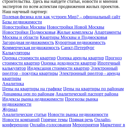
строительства. Здесь вы найдете статьи, новости и мнения
экспертов по всем аспектам продвижения жилых проектов.
Наш научный партнер:
Полевая физика или как устроен Мир? – официальный сайт
Базы недвижимости
Новостройки Москвы
Новостройки Новой Москвы
Новостройки Подмосковья
Жилые комплексы
Апартаменты
Москвы и области
Квартиры Москвы и Подмосковья
Загородная недвижимость
Курортная недвижимость
Коммерческая недвижимость
Санкт-Петербург
Калькуляторы
Оценка стоимости квартир
Оценка аренды квартир
Прогноз
стоимости квартир
Оценка доходности квартир
Ипотечный
калькулятор
Индексация стоимости квартир
Электронный
риелтор - покупка квартиры
Электронный риелтор - аренда
квартиры
Аналитика
Цены на квартиры на графике
Цены на квартиры по районам
Динамика цен по районам
Аналитический паспорт района
Индексы рынка недвижимости
Прогнозы рынка
недвижимости
Журнал
Аналитические статьи
Новости рынка недвижимости
Новости компаний
Горячие темы
Прямая речь
Онлайн-
конференции
Онлайн-голосования
Мероприятия
Маркетинг в