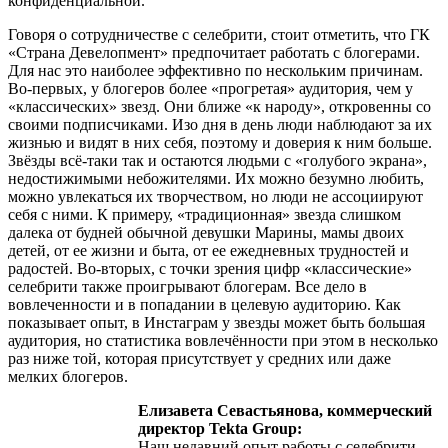
конфиденциальной.
Говоря о сотрудничестве с селебрити, стоит отметить, что ГК
«Страна Девелопмент» предпочитает работать с блогерами.
Для нас это наиболее эффективно по нескольким причинам.
Во-первых, у блогеров более «прогретая» аудитория, чем у
«классических» звезд. Они ближе «к народу», откровенны со
своими подписчиками. Изо дня в день люди наблюдают за их
жизнью и видят в них себя, поэтому и доверия к ним больше.
Звёзды всё-таки так и остаются людьми с «голубого экрана»,
недостижимыми небожителями. Их можно безумно любить,
можно увлекаться их творчеством, но люди не ассоциируют
себя с ними. К примеру, «традиционная» звезда слишком
далека от будней обычной девушки Марины, мамы двоих
детей, от ее жизни и быта, от ее ежедневных трудностей и
радостей. Во-вторых, с точки зрения цифр «классические»
селебрити также проигрывают блогерам. Все дело в
вовлеченности и в попадании в целевую аудиторию. Как
показывает опыт, в Инстаграм у звезды может быть большая
аудитория, но статистика вовлечённости при этом в несколько
раз ниже той, которая присутствует у средних или даже
мелких блогеров.
Елизавета Севастьянова, коммерческий
директор Tekta Group:
Наш недавний опыт работы с селебрити