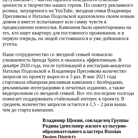
ценности и творчество наших героев. По сюжету рекламного
ролика, запущенного на YouTube, звездная семья Владимира
Преснякова и Натальи Подольской вдохновлена своим новым
домом и вместе испытывают всю гамму чувств в
предвкушении новоселья. Кампания была ориентирована на
тех, кто ищет квартиру для постоянного проживания, и в
первую очередь, на людей состоявшихся и уже добившихся
успеха.
Наше сотрудничество со звездной семьей повысило
узнаваемость бренда Spires и оказалось эффективным. В
декабре 2020 года, после публикаций в инстаграм-аккаунтах
Натальи Подольской и Владимира Преснякова количество
запросов по проекту выросло в 5 раз. В мае 2021 года
стартовала обширная рекламная кампания с билбордами,
рекламными интеграциями в печатных изданиях, а также
видеороликом со звездной семьей. Все это последние полгода
помогает поддерживать стабильный интерес к проекту. В
среднем, количество запросов остается в 1,5 – 2 раза выше,
чем до старта кампании.
Владимир Щекин, совладелец Группы
Родина (девелопер жилого культурно-
образовательного кластера Russian
Design District):