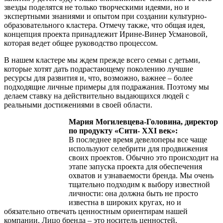
звезды поделятся не только творческими идеями, но и
экспертными знаниями и опытом при создании культурно-
образовательного кластера. Отмечу также, что общая идея,
концепция проекта принадлежит Ирине-Винер Усмановой,
которая ведет общее руководство процессом.
В нашем кластере мы ждем прежде всего семьи с детьми,
которые хотят дать подрастающему поколению лучшие
ресурсы для развития и, что, возможно, важнее – более
подходящие личные примеры для подражания. Поэтому мы
делаем ставку на действительно выдающихся людей с
реальными достижениями в своей области.
Мария Могилевцева-Головина, директор
по продукту «Сити- XXI век»:
В последнее время девелоперы все чаще
используют селебрити для продвижения
своих проектов. Обычно это происходит на
этапе запуска проекта для обеспечения
охватов и узнаваемости бренда. Мы очень
тщательно подходим к выбору известной
личности: она должна быть не просто
известна в широких кругах, но и
обязательно отвечать ценностным ориентирам нашей
компании. Лицо бренда – это носитель ценностей,