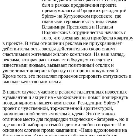
был в рамках продвижения проекта
премиум-класса «Городских резиденций
Spires» на Кутузовском проспекте, где
главными героями выступила семья
Владимира Преснякова и Натальи
Подольской. Сотрудничество началось с
того, что звездная пара приобрела квартиру
в проекте. В этом отношении реклама не приукрашивает
действительность, звезды действительно скоро станут
счастливыми жителями жилого комплекса. На наш взгляд,
реклама, которая рассказывает о будущем соседстве с
известными людьми, вызывает позитивный отклик и
увеличивает доверие к бренду со стороны покупателей.
Кроме того, это позволяет продемонстрировать статусность и
высокое качество комплекса.
В нашем случае, участие в рекламе талантливых известных
музыкантов и акцент на «вдохновении» помог подчеркнуть
неординарность нашего комплекса. Резиденции Spires ?
проект с чувственной, торжественной архитектурой,
вдохновленной золотым веком ар-деко. Это не только
отличное место для подзарядки творческих «батареек», но и
идеальный выбор для семей с детьми любого возраста. И в
основном слогане промо кампании: «Наше вдохновение на
Кутузовском», ? мы постарались объединить семейные