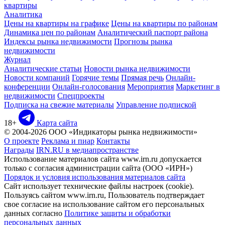
квартиры
Аналитика
Цены на квартиры на графике
Цены на квартиры по районам
Динамика цен по районам
Аналитический паспорт района
Индексы рынка недвижимости
Прогнозы рынка
недвижимости
Журнал
Аналитические статьи
Новости рынка недвижимости
Новости компаний
Горячие темы
Прямая речь
Онлайн-
конференции
Онлайн-голосования
Мероприятия
Маркетинг в
недвижимости
Спецпроекты
Подписка на свежие материалы
Управление подпиской
18+
Карта сайта
© 2004-2026 ООО «Индикаторы рынка недвижимости»
О проекте
Реклама и пиар
Контакты
Награды
IRN.RU в медиапространстве
Использование материалов сайта www.irn.ru допускается
только с согласия администрации сайта (ООО «ИРН»)
Порядок и условия использования материалов сайта
Сайт использует технические файлы настроек (cookie).
Пользуясь сайтом www.irn.ru, Пользователь подтверждает
свое согласие на использование сайтом его персональных
данных согласно
Политике защиты и обработки
персональных данных