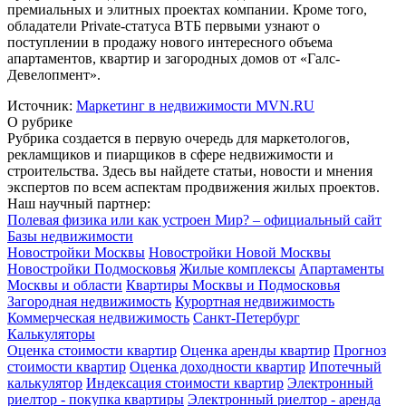
премиальных и элитных проектах компании. Кроме того,
обладатели Private-статуса ВТБ первыми узнают о
поступлении в продажу нового интересного объема
апартаментов, квартир и загородных домов от «Галс-
Девелопмент».
Источник:
Маркетинг в недвижимости MVN.RU
О рубрике
Рубрика создается в первую очередь для маркетологов,
рекламщиков и пиарщиков в сфере недвижимости и
строительства. Здесь вы найдете статьи, новости и мнения
экспертов по всем аспектам продвижения жилых проектов.
Наш научный партнер:
Полевая физика или как устроен Мир? – официальный сайт
Базы недвижимости
Новостройки Москвы
Новостройки Новой Москвы
Новостройки Подмосковья
Жилые комплексы
Апартаменты
Москвы и области
Квартиры Москвы и Подмосковья
Загородная недвижимость
Курортная недвижимость
Коммерческая недвижимость
Санкт-Петербург
Калькуляторы
Оценка стоимости квартир
Оценка аренды квартир
Прогноз
стоимости квартир
Оценка доходности квартир
Ипотечный
калькулятор
Индексация стоимости квартир
Электронный
риелтор - покупка квартиры
Электронный риелтор - аренда