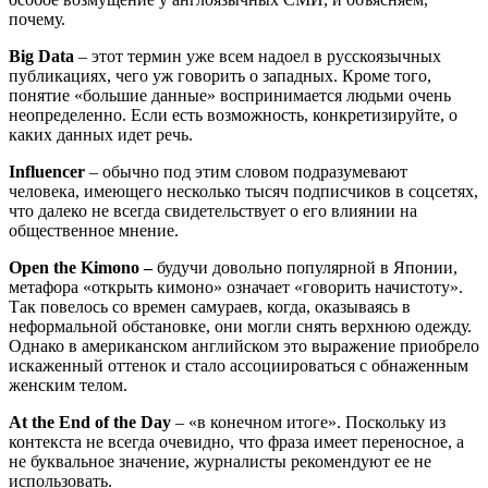
почему.
Big
Data
– этот термин уже всем надоел в русскоязычных
публикациях, чего уж говорить о западных. Кроме того,
понятие «большие данные» воспринимается людьми очень
неопределенно. Если есть возможность, конкретизируйте, о
каких данных идет речь.
Influencer
– обычно под этим словом подразумевают
человека, имеющего несколько тысяч подписчиков в соцсетях,
что далеко не всегда свидетельствует о его влиянии на
общественное мнение.
Open the Kimono –
будучи довольно популярной в Японии,
метафора «открыть кимоно» означает «говорить начистоту».
Так повелось со времен самураев, когда, оказываясь в
неформальной обстановке, они могли снять верхнюю одежду.
Однако в американском английском это выражение приобрело
искаженный оттенок и стало ассоциироваться с обнаженным
женским телом.
At the End of the Day
– «в конечном итоге». Поскольку из
контекста не всегда очевидно, что фраза имеет переносное, а
не буквальное значение, журналисты рекомендуют ее не
использовать.