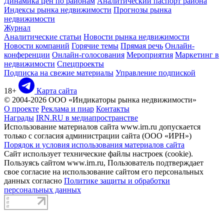
Динамика цен по районам
Аналитический паспорт района
Индексы рынка недвижимости
Прогнозы рынка
недвижимости
Журнал
Аналитические статьи
Новости рынка недвижимости
Новости компаний
Горячие темы
Прямая речь
Онлайн-
конференции
Онлайн-голосования
Мероприятия
Маркетинг в
недвижимости
Спецпроекты
Подписка на свежие материалы
Управление подпиской
18+
Карта сайта
© 2004-2026 ООО «Индикаторы рынка недвижимости»
О проекте
Реклама и пиар
Контакты
Награды
IRN.RU в медиапространстве
Использование материалов сайта www.irn.ru допускается
только с согласия администрации сайта (ООО «ИРН»)
Порядок и условия использования материалов сайта
Сайт использует технические файлы настроек (cookie).
Пользуясь сайтом www.irn.ru, Пользователь подтверждает
свое согласие на использование сайтом его персональных
данных согласно
Политике защиты и обработки
персональных данных