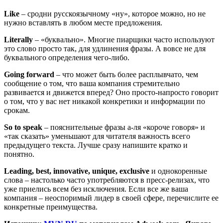
Like
– сродни русскоязычному «ну», которое можно, но не
нужно вставлять в любом месте предложения.
Literally
– «буквально». Многие пиарщики часто используют
это слово просто так, для удлинения фразы. А вовсе не для
буквального определения чего-либо.
Going
forward
– что может быть более расплывчато, чем
сообщение о том, что ваша компания стремительно
развивается и движется вперед? Оно просто-напросто говорит
о том, что у вас нет никакой конкретики и информации по
срокам.
So to speak
– пояснительные фразы а-ля «короче говоря» и
«так сказать» уменьшают для читателя важность всего
предыдущего текста. Лучше сразу напишите кратко и
понятно.
Leading, best, innovative, unique, exclusive
и однокоренные
слова – настолько часто употребляются в пресс-релизах, что
уже приелись всем без исключения. Если все же ваша
компания – неоспоримый лидер в своей сфере, перечислите ее
конкретные преимущества.