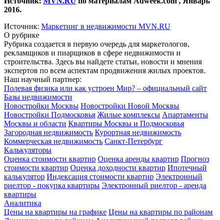
Источник:
MVN.RU
по материалам Adweek.com
, Январь
2016.
Источник:
Маркетинг в недвижимости MVN.RU
О рубрике
Рубрика создается в первую очередь для маркетологов,
рекламщиков и пиарщиков в сфере недвижимости и
строительства. Здесь вы найдете статьи, новости и мнения
экспертов по всем аспектам продвижения жилых проектов.
Наш научный партнер:
Полевая физика или как устроен Мир? – официальный сайт
Базы недвижимости
Новостройки Москвы
Новостройки Новой Москвы
Новостройки Подмосковья
Жилые комплексы
Апартаменты
Москвы и области
Квартиры Москвы и Подмосковья
Загородная недвижимость
Курортная недвижимость
Коммерческая недвижимость
Санкт-Петербург
Калькуляторы
Оценка стоимости квартир
Оценка аренды квартир
Прогноз
стоимости квартир
Оценка доходности квартир
Ипотечный
калькулятор
Индексация стоимости квартир
Электронный
риелтор - покупка квартиры
Электронный риелтор - аренда
квартиры
Аналитика
Цены на квартиры на графике
Цены на квартиры по районам